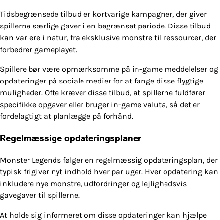
Tidsbegrænsede tilbud er kortvarige kampagner, der giver
spillerne særlige gaver i en begrænset periode. Disse tilbud
kan variere i natur, fra eksklusive monstre til ressourcer, der
forbedrer gameplayet.
Spillere bør være opmærksomme på in-game meddelelser og
opdateringer på sociale medier for at fange disse flygtige
muligheder. Ofte kræver disse tilbud, at spillerne fuldfører
specifikke opgaver eller bruger in-game valuta, så det er
fordelagtigt at planlægge på forhånd.
Regelmæssige opdateringsplaner
Monster Legends følger en regelmæssig opdateringsplan, der
typisk frigiver nyt indhold hver par uger. Hver opdatering kan
inkludere nye monstre, udfordringer og lejlighedsvis
gavegaver til spillerne.
At holde sig informeret om disse opdateringer kan hjælpe