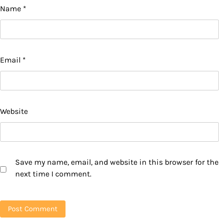
Name
*
Email
*
Website
Save my name, email, and website in this browser for the
next time I comment.