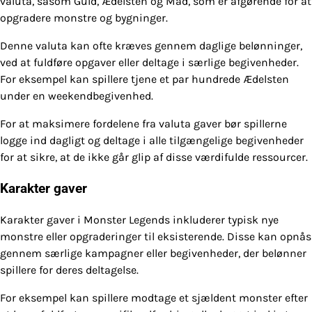
valuta, såsom Guld, Ædelsten og Mad, som er afgørende for at
opgradere monstre og bygninger.
Denne valuta kan ofte kræves gennem daglige belønninger,
ved at fuldføre opgaver eller deltage i særlige begivenheder.
For eksempel kan spillere tjene et par hundrede Ædelsten
under en weekendbegivenhed.
For at maksimere fordelene fra valuta gaver bør spillerne
logge ind dagligt og deltage i alle tilgængelige begivenheder
for at sikre, at de ikke går glip af disse værdifulde ressourcer.
Karakter gaver
Karakter gaver i Monster Legends inkluderer typisk nye
monstre eller opgraderinger til eksisterende. Disse kan opnås
gennem særlige kampagner eller begivenheder, der belønner
spillere for deres deltagelse.
For eksempel kan spillere modtage et sjældent monster efter