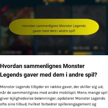
Hvordan sammenlignes Monster
Legends gaver med dem i andre spil?
Monster Legends tilbyder en række gaver, der skiller sig ud,
når de sammenlignes med andre mobilspil. Mens mange spil
giver lejlighedsvise belønninger, opdaterer Monster Legends
ofte sine tilbud, hvilket forbedrer spillerengagement og