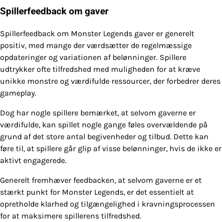
Spillerfeedback om gaver
Spillerfeedback om Monster Legends gaver er generelt
positiv, med mange der værdsætter de regelmæssige
opdateringer og variationen af belønninger. Spillere
udtrykker ofte tilfredshed med muligheden for at kræve
unikke monstre og værdifulde ressourcer, der forbedrer deres
gameplay.
Dog har nogle spillere bemærket, at selvom gaverne er
værdifulde, kan spillet nogle gange føles overvældende på
grund af det store antal begivenheder og tilbud. Dette kan
føre til, at spillere går glip af visse belønninger, hvis de ikke er
aktivt engagerede.
Generelt fremhæver feedbacken, at selvom gaverne er et
stærkt punkt for Monster Legends, er det essentielt at
opretholde klarhed og tilgængelighed i kravningsprocessen
for at maksimere spillerens tilfredshed.