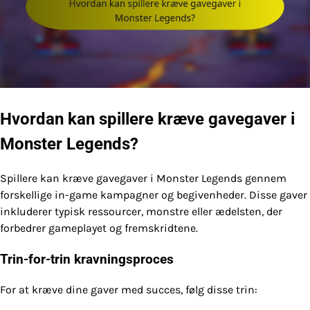
Hvordan kan spillere kræve gavegaver i
Monster Legends?
Spillere kan kræve gavegaver i Monster Legends gennem
forskellige in-game kampagner og begivenheder. Disse gaver
inkluderer typisk ressourcer, monstre eller ædelsten, der
forbedrer gameplayet og fremskridtene.
Trin-for-trin kravningsproces
For at kræve dine gaver med succes, følg disse trin: