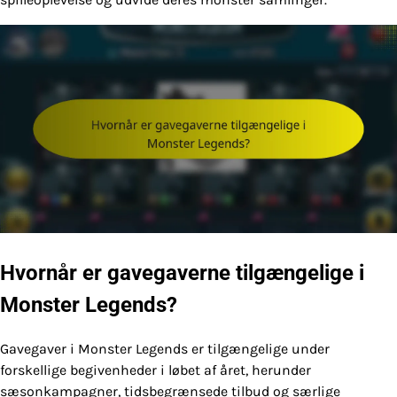
Hvornår er gavegaverne tilgængelige i
Monster Legends?
Gavegaver i Monster Legends er tilgængelige under
forskellige begivenheder i løbet af året, herunder
sæsonkampagner, tidsbegrænsede tilbud og særlige