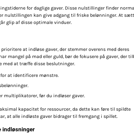
gstiderne for daglige gaver. Disse nulstillinger finder norma
ter nulstillingen kan give adgang til friske belønninger. At sæt
år glip af disse optimale vinduer.
 prioritere at indløse gaver, der stemmer overens med deres
har mangel på mad eller guld, bør de fokusere på gaver, der til
e med at træffe disse beslutninger.
for at identificere mønstre.
usbelønninger.
r multiplikatorer, før du indløser gaver.
ksimal kapacitet for ressourcer, da dette kan føre til spildte
r, at alle indløste gaver bidrager til fremgang i spillet.
e indløsninger