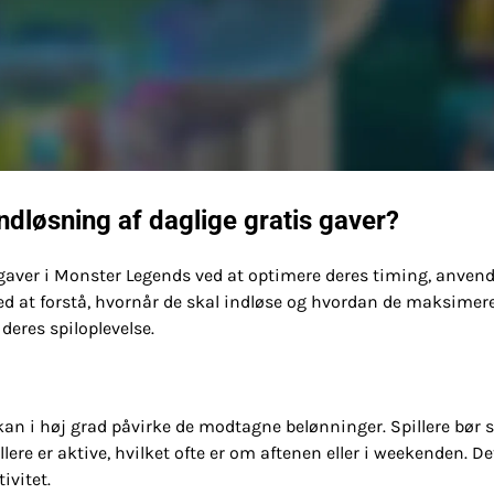
ndløsning af daglige gratis gaver?
s gaver i Monster Legends ved at optimere deres timing, anven
 Ved at forstå, hvornår de skal indløse og hvordan de maksimer
deres spiloplevelse.
 kan i høj grad påvirke de modtagne belønninger. Spillere bør s
llere er aktive, hvilket ofte er om aftenen eller i weekenden. De
ivitet.