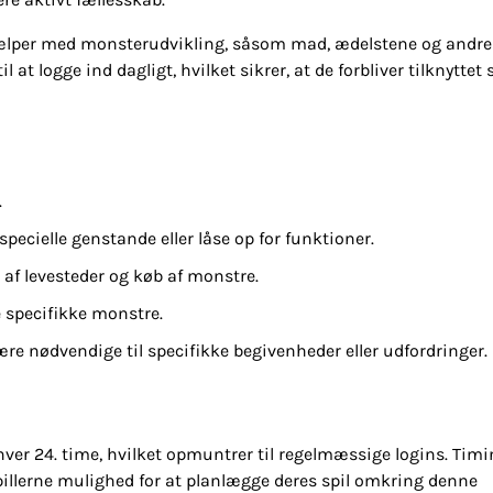
hjælper med monsterudvikling, såsom mad, ædelstene og andre
at logge ind dagligt, hvilket sikrer, at de forbliver tilknyttet s
.
pecielle genstande eller låse op for funktioner.
af levesteder og køb af monstre.
e specifikke monstre.
re nødvendige til specifikke begivenheder eller udfordringer.
 hver 24. time, hvilket opmuntrer til regelmæssige logins. Tim
pillerne mulighed for at planlægge deres spil omkring denne