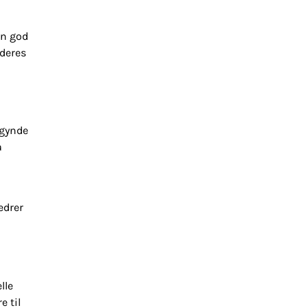
en god
 deres
egynde
å
edrer
lle
e til