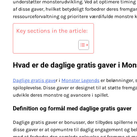
understøtter monsterudvikling. Ved at optimere timing
af disse gaver, hvilket betydeligt forbedrer deres fremgan
ressourceforvaltning og prioritere værdifulde monstre k
Key sections in the article:
Hvad er de daglige gratis gaver i Mo
Daglige gratis gave
r i
Monster Legends
er belønninger, 
spiloplevelse. Disse gaver er designet til at støtte frem
udvikle deres monstre og avancere i spillet.
Definition og formål med daglige gratis gaver
Daglige gratis gaver er bonusser, der tilbydes spillern
disse gaver er at opmuntre til daglig engagement og belø
mod at forbedre den samlede oplevelse og fremme et mer