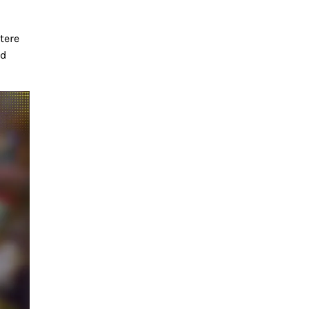
tere
ld