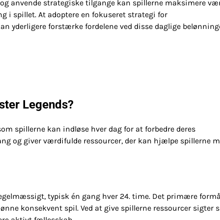
 og anvende strategiske tilgange kan spillerne maksimere væ
g i spillet. At adoptere en fokuseret strategi for
an yderligere forstærke fordelene ved disse daglige belønning
nster Legends?
som spillerne kan indløse hver dag for at forbedre deres
gang og giver værdifulde ressourcer, der kan hjælpe spillerne 
e regelmæssigt, typisk én gang hver 24. time. Det primære form
nne konsekvent spil. Ved at give spillerne ressourcer sigter sp
e aktivt fællesskab.