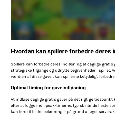
Hvordan kan spillere forbedre deres i
Spillere kan forbedre deres indløsning af daglige grati
strategiske tilgange og udnytte begivenheder i spillet.
værdien af disse gaver, kan spillerne betydeligt forbedre 
Optimal timing for gaveindløsning
At indløse daglige gratis gaver på det rigtige tidspunkt
efter at logge ind i peak-timerne, typisk når de fleste spi
kan føre til bedre belønninger på grund af øget serverakt