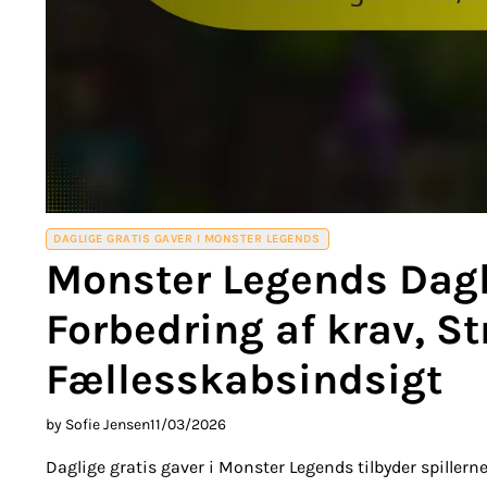
DAGLIGE GRATIS GAVER I MONSTER LEGENDS
Monster Legends Dagli
Forbedring af krav, St
Fællesskabsindsigt
by Sofie Jensen
11/03/2026
Daglige gratis gaver i Monster Legends tilbyder spillern