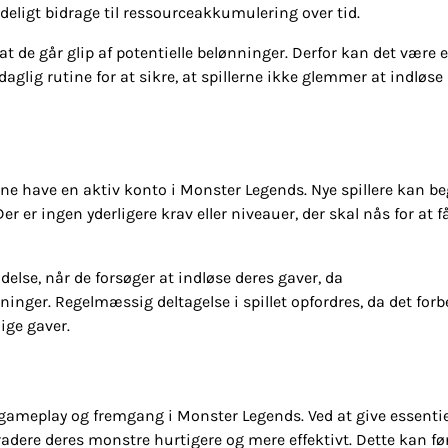
deligt bidrage til ressourceakkumulering over tid.
 at de går glip af potentielle belønninger. Derfor kan det være 
daglig rutine for at sikre, at spillerne ikke glemmer at indløse
lerne have en aktiv konto i Monster Legends. Nye spillere kan b
er er ingen yderligere krav eller niveauer, der skal nås for at f
ndelse, når de forsøger at indløse deres gaver, da
inger. Regelmæssig deltagelse i spillet opfordres, da det forb
ige gaver.
 gameplay og fremgang i Monster Legends. Ved at give essentie
dere deres monstre hurtigere og mere effektivt. Dette kan før