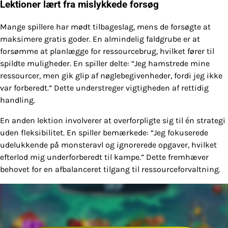
Lektioner lært fra mislykkede forsøg
Mange spillere har mødt tilbageslag, mens de forsøgte at
maksimere gratis goder. En almindelig faldgrube er at
forsømme at planlægge for ressourcebrug, hvilket fører til
spildte muligheder. En spiller delte: “Jeg hamstrede mine
ressourcer, men gik glip af nøglebegivenheder, fordi jeg ikke
var forberedt.” Dette understreger vigtigheden af rettidig
handling.
En anden lektion involverer at overforpligte sig til én strategi
uden fleksibilitet. En spiller bemærkede: “Jeg fokuserede
udelukkende på monsteravl og ignorerede opgaver, hvilket
efterlod mig underforberedt til kampe.” Dette fremhæver
behovet for en afbalanceret tilgang til ressourceforvaltning.