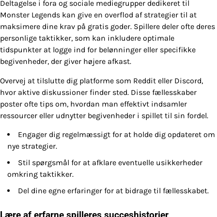
Deltagelse i fora og sociale mediegrupper dedikeret til
Monster Legends kan give en overflod af strategier til at
maksimere dine krav på gratis goder. Spillere deler ofte deres
personlige taktikker, som kan inkludere optimale
tidspunkter at logge ind for belønninger eller specifikke
begivenheder, der giver højere afkast.
Overvej at tilslutte dig platforme som Reddit eller Discord,
hvor aktive diskussioner finder sted. Disse fællesskaber
poster ofte tips om, hvordan man effektivt indsamler
ressourcer eller udnytter begivenheder i spillet til sin fordel.
Engager dig regelmæssigt for at holde dig opdateret om
nye strategier.
Stil spørgsmål for at afklare eventuelle usikkerheder
omkring taktikker.
Del dine egne erfaringer for at bidrage til fællesskabet.
Lære af erfarne spilleres succeshistorier