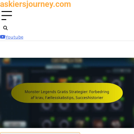
askiersjourney.com
Skip
to
content
Youtube