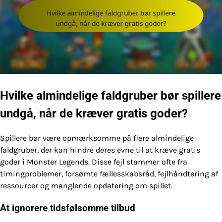
Hvilke almindelige faldgruber bør spillere
undgå, når de kræver gratis goder?
Spillere bør være opmærksomme på flere almindelige
faldgruber, der kan hindre deres evne til at kræve gratis
goder i Monster Legends. Disse fejl stammer ofte fra
timingproblemer, forsømte fællesskabsråd, fejlhåndtering af
ressourcer og manglende opdatering om spillet.
At ignorere tidsfølsomme tilbud