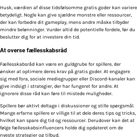
Husk, værdien af disse tidsfølsomme gratis goder kan variere
betydeligt. Nogle kan give sjældne monstre eller ressourcer,
der kan forbedre dit gameplay, mens andre måske tilbyder
mindre belønninger. Vurder altid de potentielle fordele, før du
beslutter dig for at investere din tid.
At overse fællesskabsråd
Fællesskabsråd kan være en guldgrube for spillere, der
ønsker at optimere deres krav på gratis goder. At engagere
sig med fora, sociale mediegrupper eller Discord-kanaler kan
give indsigt i strategier, der har fungeret for andre. At
ignorere disse råd kan føre til mistede muligheder.
Spillere bør aktivt deltage i diskussioner og stille spørgsmål.
Mange erfarne spillere er villige til at dele deres tips og tricks,
hvilket kan spare dig tid og ressourcer. Derudover kan det at
følge fællesskabsinfluencers holde dig opdateret om de
nyeste strategier og tilbud.