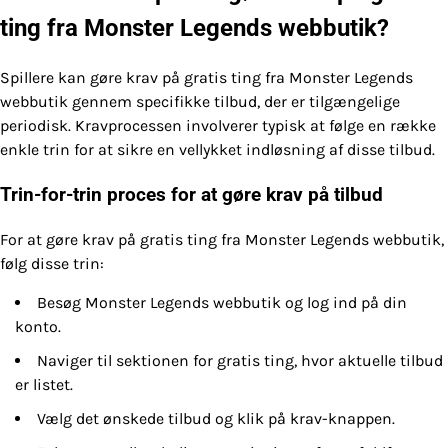
ting fra Monster Legends webbutik?
Spillere kan gøre krav på gratis ting fra Monster Legends
webbutik gennem specifikke tilbud, der er tilgængelige
periodisk. Kravprocessen involverer typisk at følge en række
enkle trin for at sikre en vellykket indløsning af disse tilbud.
Trin-for-trin proces for at gøre krav på tilbud
For at gøre krav på gratis ting fra Monster Legends webbutik,
følg disse trin:
Besøg Monster Legends webbutik og log ind på din
konto.
Naviger til sektionen for gratis ting, hvor aktuelle tilbud
er listet.
Vælg det ønskede tilbud og klik på krav-knappen.