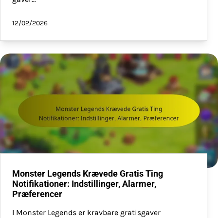
12/02/2026
Monster Legends Krævede Gratis Ting
Notifikationer: Indstillinger, Alarmer,
Præferencer
I Monster Legends er kravbare gratisgaver