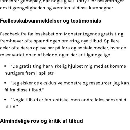
forbedrer gameplay, har nogle givet udtryk for bekymringer
om tilgængeligheden og værdien af disse kampagner.
Fællesskabsanmeldelser og testimonials
Feedback fra fællesskabet om Monster Legends gratis ting
fremhæver ofte spændingen omkring nye tilbud. Spillere
deler ofte deres oplevelser på fora og sociale medier, hvor de
roser variationen af belønninger, der er tilgængelige.
“De gratis ting har virkelig hjulpet mig med at komme
hurtigere frem i spillet!”
“Jeg elsker de eksklusive monstre og ressourcer, jeg kan
få fra disse tilbud.”
“Nogle tilbud er fantastiske, men andre føles som spild
af tid.”
Almindelige ros og kritik af tilbud