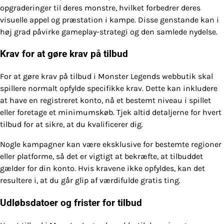
opgraderinger til deres monstre, hvilket forbedrer deres
visuelle appel og præstation i kampe. Disse genstande kan i
høj grad påvirke gameplay-strategi og den samlede nydelse.
Krav for at gøre krav på tilbud
For at gøre krav på tilbud i Monster Legends webbutik skal
spillere normalt opfylde specifikke krav. Dette kan inkludere
at have en registreret konto, nå et bestemt niveau i spillet
eller foretage et minimumskøb. Tjek altid detaljerne for hvert
tilbud for at sikre, at du kvalificerer dig.
Nogle kampagner kan være eksklusive for bestemte regioner
eller platforme, så det er vigtigt at bekræfte, at tilbuddet
gælder for din konto. Hvis kravene ikke opfyldes, kan det
resultere i, at du går glip af værdifulde gratis ting.
Udløbsdatoer og frister for tilbud