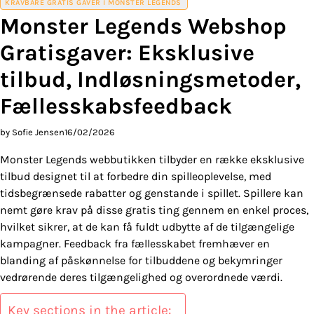
KRAVBARE GRATIS GAVER I MONSTER LEGENDS
Monster Legends Webshop
Gratisgaver: Eksklusive
tilbud, Indløsningsmetoder,
Fællesskabsfeedback
by Sofie Jensen
16/02/2026
Monster Legends webbutikken tilbyder en række eksklusive
tilbud designet til at forbedre din spilleoplevelse, med
tidsbegrænsede rabatter og genstande i spillet. Spillere kan
nemt gøre krav på disse gratis ting gennem en enkel proces,
hvilket sikrer, at de kan få fuldt udbytte af de tilgængelige
kampagner. Feedback fra fællesskabet fremhæver en
blanding af påskønnelse for tilbuddene og bekymringer
vedrørende deres tilgængelighed og overordnede værdi.
Key sections in the article: