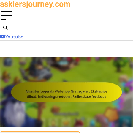
askiersjourney.com
Skip
to
content
Youtube