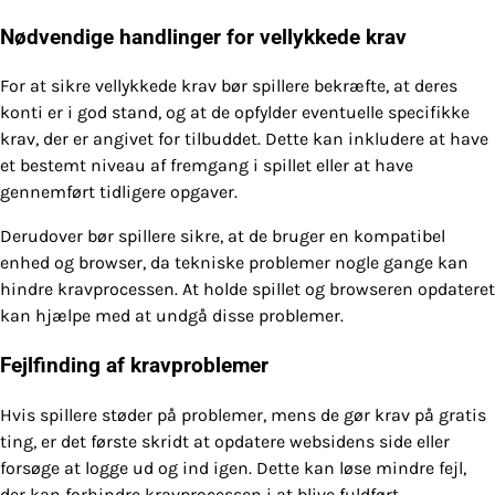
Nødvendige handlinger for vellykkede krav
For at sikre vellykkede krav bør spillere bekræfte, at deres
konti er i god stand, og at de opfylder eventuelle specifikke
krav, der er angivet for tilbuddet. Dette kan inkludere at have
et bestemt niveau af fremgang i spillet eller at have
gennemført tidligere opgaver.
Derudover bør spillere sikre, at de bruger en kompatibel
enhed og browser, da tekniske problemer nogle gange kan
hindre kravprocessen. At holde spillet og browseren opdateret
kan hjælpe med at undgå disse problemer.
Fejlfinding af kravproblemer
Hvis spillere støder på problemer, mens de gør krav på gratis
ting, er det første skridt at opdatere websidens side eller
forsøge at logge ud og ind igen. Dette kan løse mindre fejl,
der kan forhindre kravprocessen i at blive fuldført.