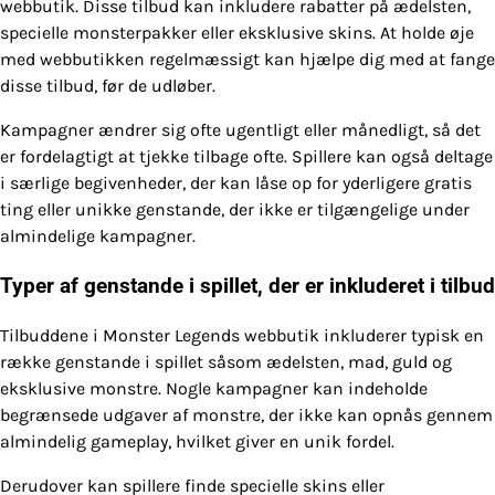
webbutik. Disse tilbud kan inkludere rabatter på ædelsten,
specielle monsterpakker eller eksklusive skins. At holde øje
med webbutikken regelmæssigt kan hjælpe dig med at fange
disse tilbud, før de udløber.
Kampagner ændrer sig ofte ugentligt eller månedligt, så det
er fordelagtigt at tjekke tilbage ofte. Spillere kan også deltage
i særlige begivenheder, der kan låse op for yderligere gratis
ting eller unikke genstande, der ikke er tilgængelige under
almindelige kampagner.
Typer af genstande i spillet, der er inkluderet i tilbud
Tilbuddene i Monster Legends webbutik inkluderer typisk en
række genstande i spillet såsom ædelsten, mad, guld og
eksklusive monstre. Nogle kampagner kan indeholde
begrænsede udgaver af monstre, der ikke kan opnås gennem
almindelig gameplay, hvilket giver en unik fordel.
Derudover kan spillere finde specielle skins eller