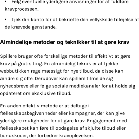
Følg eventuelle yderligere anvisninger for at fuldføre
kravprocessen.
Tjek din konto for at bekræfte den vellykkede tilføjelse af
de krævede genstande.
Almindelige metoder og teknikker til at gøre krav
Spillere bruger ofte forskellige metoder til effektivt at gøre
krav på gratis ting. En almindelig teknik er at tjekke
webbutikken regelmæssigt for nye tilbud, da disse kan
ændre sig ofte. Derudover kan spillere tilmelde sig
nyhedsbreve eller følge sociale mediekanaler for at holde sig
opdateret om eksklusive tilbud.
En anden effektiv metode er at deltage i
fællesskabsbegivenheder eller kampagner, der kan give
yderligere muligheder for at gøre krav. Engagement med
fællesskabet kan føre til opdagelse af skjulte tilbud eller
bonuskoder, der forbedrer kravoplevelsen.