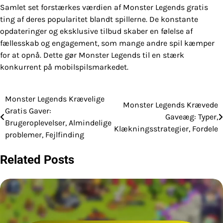
Samlet set forstærkes værdien af Monster Legends gratis
ting af deres popularitet blandt spillerne. De konstante
opdateringer og eksklusive tilbud skaber en følelse af
fællesskab og engagement, som mange andre spil kæmper
for at opnå. Dette gør Monster Legends til en stærk
konkurrent på mobilspilsmarkedet.
Monster Legends Krævelige
Post
Monster Legends Krævede
Gratis Gaver:
Gaveæg: Typer,
navigation
Brugeroplevelser, Almindelige
Klækningsstrategier, Fordele
problemer, Fejlfinding
Related Posts