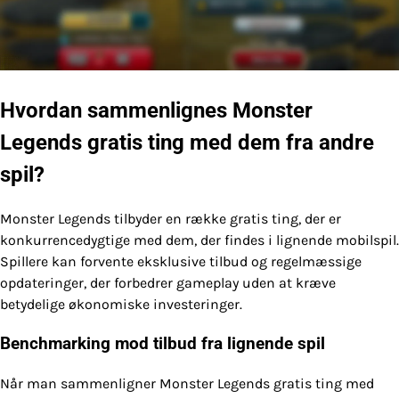
Hvordan sammenlignes Monster
Legends gratis ting med dem fra andre
spil?
Monster Legends tilbyder en række gratis ting, der er
konkurrencedygtige med dem, der findes i lignende mobilspil.
Spillere kan forvente eksklusive tilbud og regelmæssige
opdateringer, der forbedrer gameplay uden at kræve
betydelige økonomiske investeringer.
Benchmarking mod tilbud fra lignende spil
Når man sammenligner Monster Legends gratis ting med