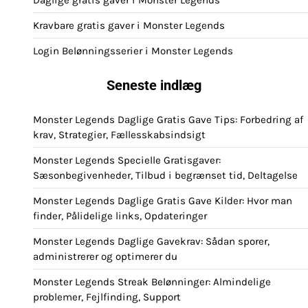
Daglige gratis gaver i Monster Legends
Kravbare gratis gaver i Monster Legends
Login Belønningsserier i Monster Legends
Seneste indlæg
Monster Legends Daglige Gratis Gave Tips: Forbedring af
krav, Strategier, Fællesskabsindsigt
Monster Legends Specielle Gratisgaver:
Sæsonbegivenheder, Tilbud i begrænset tid, Deltagelse
Monster Legends Daglige Gratis Gave Kilder: Hvor man
finder, Pålidelige links, Opdateringer
Monster Legends Daglige Gavekrav: Sådan sporer,
administrerer og optimerer du
Monster Legends Streak Belønninger: Almindelige
problemer, Fejlfinding, Support